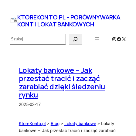
Przejdź
do
KTOREKONTO.PL – PORÓWNYWARKA
treści
KONT I LOKAT BANKOWYCH
Szukaj
Instagram
Faceboo
X
Lokaty bankowe – Jak
przestać tracić i zacząć
zarabiać dzięki śledzeniu
rynku
2025-03-17
KtoreKonto.pl
>
Blog
>
Lokaty bankowe
>
Lokaty
bankowe – Jak przestać tracić i zacząć zarabiać