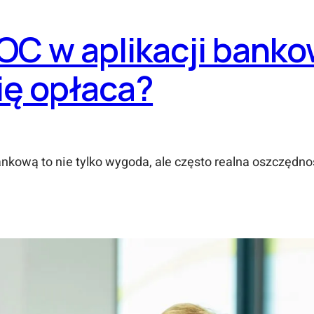
C w aplikacji banko
się opłaca?
kową to nie tylko wygoda, ale często realna oszczędność