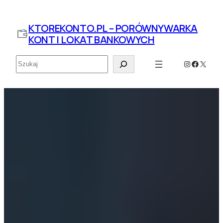
Przejdź
do
KTOREKONTO.PL – PORÓWNYWARKA
treści
KONT I LOKAT BANKOWYCH
Szukaj
Instagram
Faceboo
X