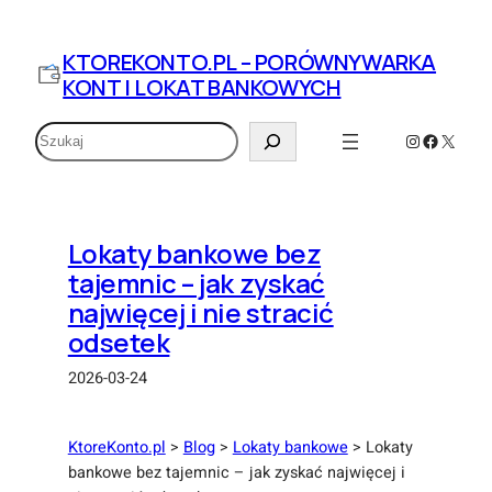
Przejdź
do
KTOREKONTO.PL – PORÓWNYWARKA
treści
KONT I LOKAT BANKOWYCH
Szukaj
Instagram
Faceboo
X
Lokaty bankowe bez
tajemnic – jak zyskać
najwięcej i nie stracić
odsetek
2026-03-24
KtoreKonto.pl
>
Blog
>
Lokaty bankowe
>
Lokaty
bankowe bez tajemnic – jak zyskać najwięcej i