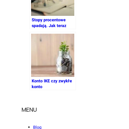
Stopy procentowe
spadają. Jak teraz
wybrać lokatę, by nie
stracić?
Konto IKE czy zwykłe
konto
oszczędnościowe? Jak
zacząć odkładać na
przyszłość przed
MENU
trzydziestką
Blog