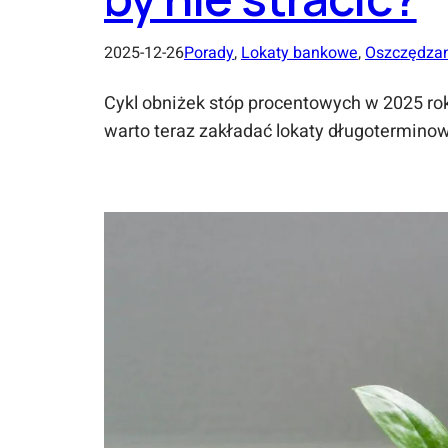
2025-12-26
Porady
, 
Lokaty bankowe
, 
Oszczędza
Cykl obniżek stóp procentowych w 2025 roku
warto teraz zakładać lokaty długotermino