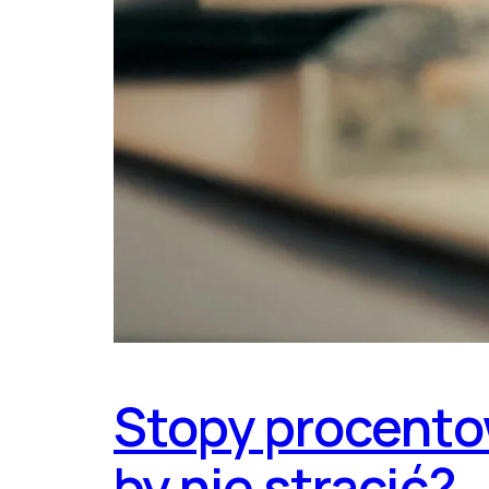
Stopy procentow
by nie stracić?