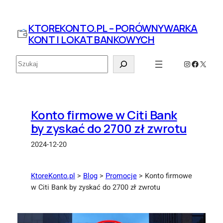
Przejdź
do
KTOREKONTO.PL – PORÓWNYWARKA
treści
KONT I LOKAT BANKOWYCH
Szukaj
Instagram
Faceboo
X
Konto firmowe w Citi Bank
by zyskać do 2700 zł zwrotu
2024-12-20
KtoreKonto.pl
>
Blog
>
Promocje
>
Konto firmowe
w Citi Bank by zyskać do 2700 zł zwrotu