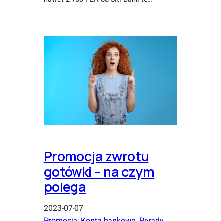
Promocja zwrotu
gotówki – na czym
polega
2023-07-07
Promocje
, 
Konta bankowe
, 
Porady