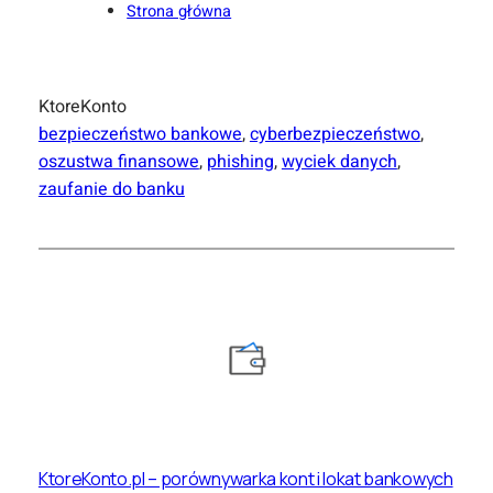
Strona główna
KtoreKonto
bezpieczeństwo bankowe
, 
cyberbezpieczeństwo
, 
oszustwa finansowe
, 
phishing
, 
wyciek danych
, 
zaufanie do banku
KtoreKonto.pl – porównywarka kont i lokat bankowych