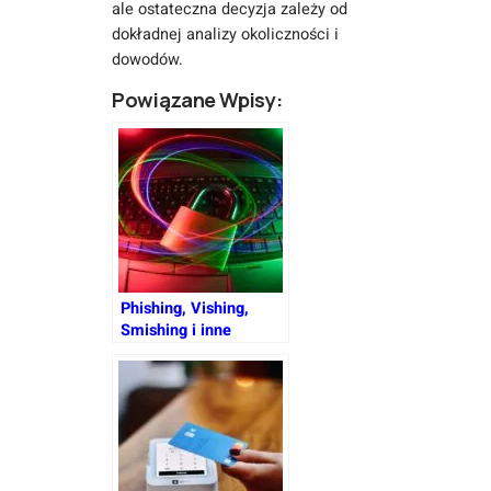
ale ostateczna decyzja zależy od
dokładnej analizy okoliczności i
dowodów.
Powiązane Wpisy:
Phishing, Vishing,
Smishing i inne
oszustwa – Kompletny
przewodnik jak
chronić dane i
pieniądze na koncie
bankowym