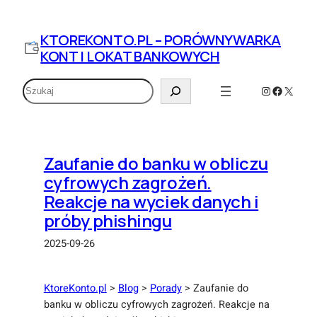
Przejdź
do
KTOREKONTO.PL – PORÓWNYWARKA
treści
KONT I LOKAT BANKOWYCH
Szukaj
Instagram
Faceboo
X
Zaufanie do banku w obliczu
cyfrowych zagrożeń.
Reakcje na wyciek danych i
próby phishingu
2025-09-26
KtoreKonto.pl
>
Blog
>
Porady
>
Zaufanie do
banku w obliczu cyfrowych zagrożeń. Reakcje na