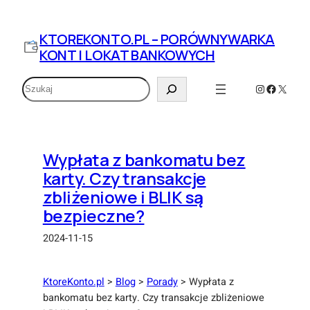
Przejdź
do
KTOREKONTO.PL – PORÓWNYWARKA
treści
KONT I LOKAT BANKOWYCH
Szukaj
Instagram
Faceboo
X
Wypłata z bankomatu bez
karty. Czy transakcje
zbliżeniowe i BLIK są
bezpieczne?
2024-11-15
KtoreKonto.pl
>
Blog
>
Porady
>
Wypłata z
bankomatu bez karty. Czy transakcje zbliżeniowe