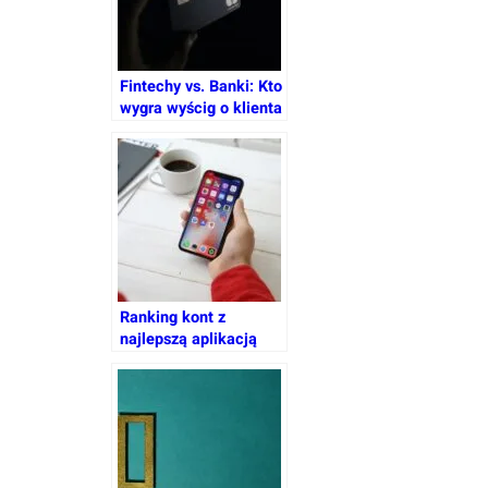
Fintechy vs. Banki: Kto
wygra wyścig o klienta
w Polsce? Rewolucja
Revolut i przyszłość
bankowości
Ranking kont z
najlepszą aplikacją
mobilną 2025 – którą
bankowość wybrać?