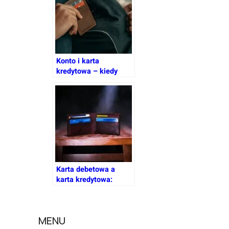
Konto i karta
kredytowa – kiedy
takie połączenie się
opłaca?
Karta debetowa a
karta kredytowa:
poznaj kluczowe
różnice i wybierz
mądrze
MENU