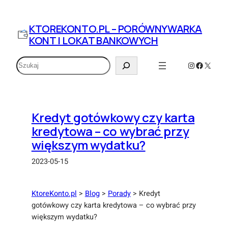
Przejdź
do
KTOREKONTO.PL – PORÓWNYWARKA
treści
KONT I LOKAT BANKOWYCH
Szukaj
Instagram
Faceboo
X
Kredyt gotówkowy czy karta
kredytowa – co wybrać przy
większym wydatku?
2023-05-15
KtoreKonto.pl
>
Blog
>
Porady
>
Kredyt
gotówkowy czy karta kredytowa – co wybrać przy
większym wydatku?