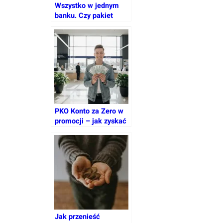
Wszystko w jednym
banku. Czy pakiet
lojalnościowy
naprawdę się opłaca?
PKO Konto za Zero w
promocji – jak zyskać
600 zł premii z kodem
MAMTO
Jak przenieść