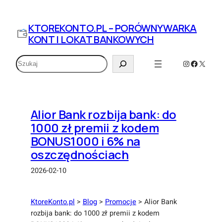
Przejdź
do
KTOREKONTO.PL – PORÓWNYWARKA
treści
KONT I LOKAT BANKOWYCH
Szukaj
Instagram
Faceboo
X
Alior Bank rozbija bank: do
1000 zł premii z kodem
BONUS1000 i 6% na
oszczędnościach
2026-02-10
KtoreKonto.pl
>
Blog
>
Promocje
>
Alior Bank
rozbija bank: do 1000 zł premii z kodem