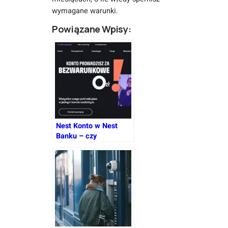
wymagane warunki.
Powiązane Wpisy:
Nest Konto w Nest
Banku – czy
prowadzenie konta i
przelewy SEPA są
naprawdę darmowe?
Opinie i analiza opłat