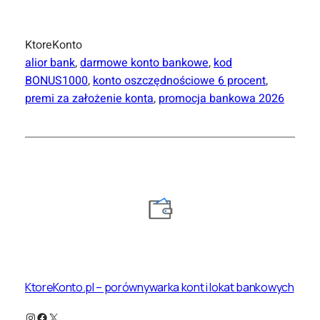
KtoreKonto
alior bank
, 
darmowe konto bankowe
, 
kod
BONUS1000
, 
konto oszczędnościowe 6 procent
, 
premi za założenie konta
, 
promocja bankowa 2026
KtoreKonto.pl – porównywarka kont i lokat bankowych
Instagram
Facebook
X