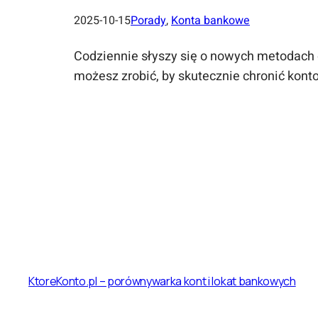
2025-10-15
Porady
, 
Konta bankowe
Codziennie słyszy się o nowych metodach o
możesz zrobić, by skutecznie chronić kon
KtoreKonto.pl – porównywarka kont i lokat bankowych