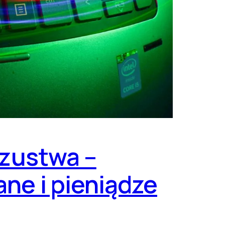
szustwa –
ne i pieniądze