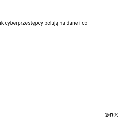
k cyberprzestępcy polują na dane i co
Instagram
Facebook
X