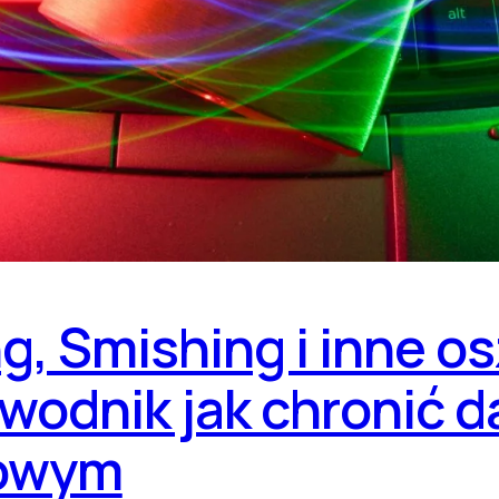
ng, Smishing i inne o
odnik jak chronić da
kowym