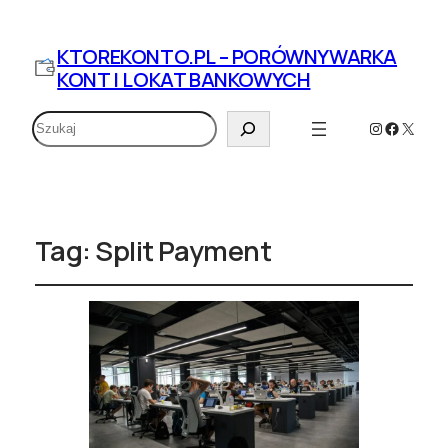
KTOREKONTO.PL – PORÓWNYWARKA
KONT I LOKAT BANKOWYCH
Szukaj
Instagram
Faceboo
X
Tag:
Split Payment