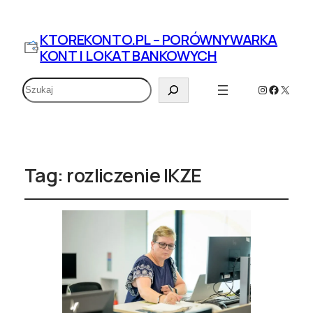
KTOREKONTO.PL – PORÓWNYWARKA
KONT I LOKAT BANKOWYCH
Szukaj
Instagram
Faceboo
X
Tag:
rozliczenie IKZE