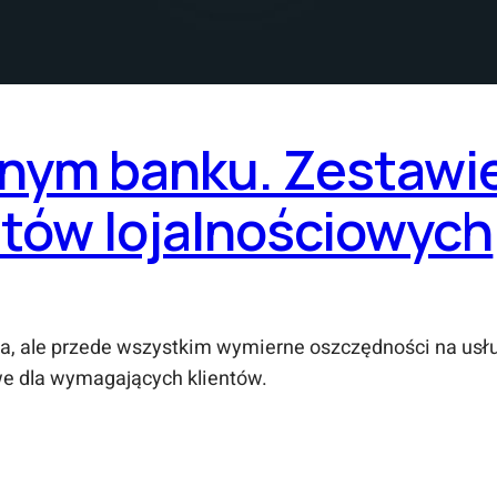
nym banku. Zestawie
etów lojalnościowych
rta, ale przede wszystkim wymierne oszczędności na us
owe dla wymagających klientów.