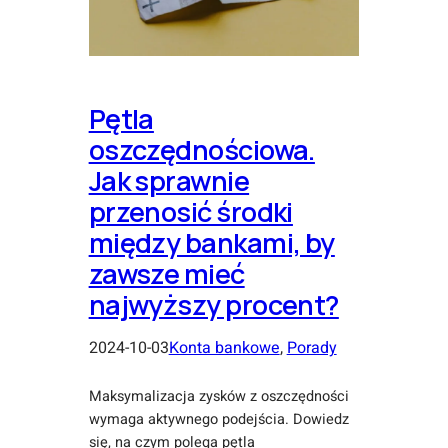
Pętla
oszczędnościowa.
Jak sprawnie
przenosić środki
między bankami, by
zawsze mieć
najwyższy procent?
2024-10-03
Konta bankowe
, 
Porady
Maksymalizacja zysków z oszczędności
wymaga aktywnego podejścia. Dowiedz
się, na czym polega pętla