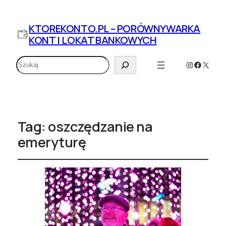
KTOREKONTO.PL – PORÓWNYWARKA
KONT I LOKAT BANKOWYCH
Szukaj
Instagram
Faceboo
X
Tag:
oszczędzanie na
emeryturę