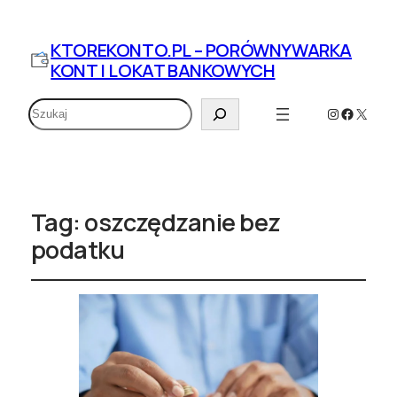
KTOREKONTO.PL – PORÓWNYWARKA
KONT I LOKAT BANKOWYCH
Szukaj
Instagram
Faceboo
X
Tag:
oszczędzanie bez
podatku