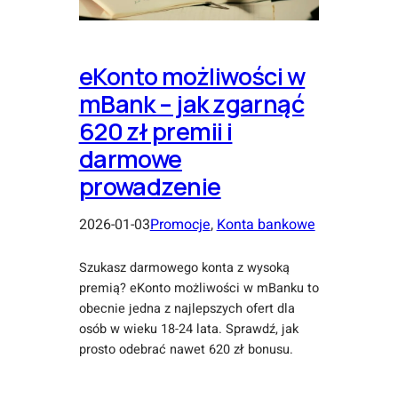
eKonto możliwości w
mBank – jak zgarnąć
620 zł premii i
darmowe
prowadzenie
2026-01-03
Promocje
, 
Konta bankowe
Szukasz darmowego konta z wysoką
premią? eKonto możliwości w mBanku to
obecnie jedna z najlepszych ofert dla
osób w wieku 18-24 lata. Sprawdź, jak
prosto odebrać nawet 620 zł bonusu.