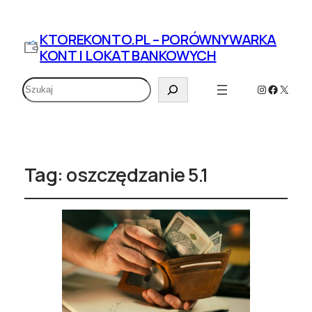
KTOREKONTO.PL – PORÓWNYWARKA
KONT I LOKAT BANKOWYCH
Szukaj
Instagram
Faceboo
X
Tag:
oszczędzanie 5.1