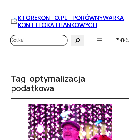
KTOREKONTO.PL – PORÓWNYWARKA
KONT I LOKAT BANKOWYCH
Szukaj
Instagram
Faceboo
X
Tag:
optymalizacja
podatkowa