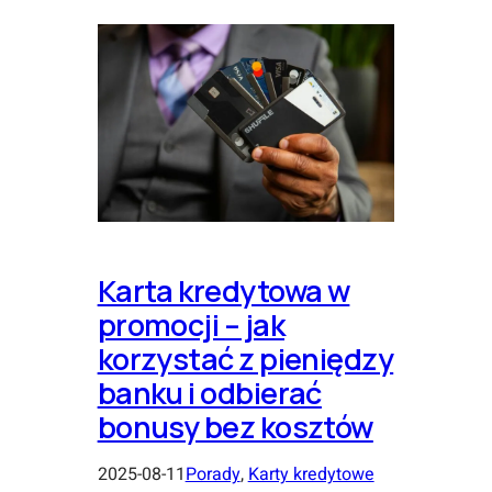
Karta kredytowa w
promocji – jak
korzystać z pieniędzy
banku i odbierać
bonusy bez kosztów
2025-08-11
Porady
, 
Karty kredytowe