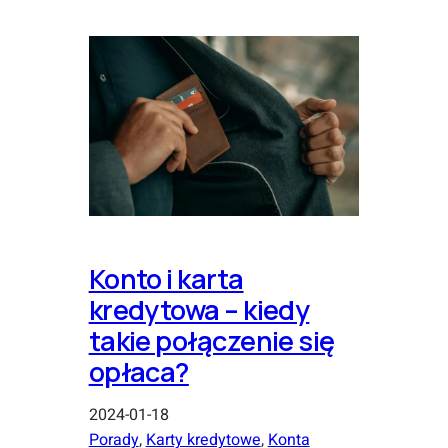
Konto i karta
kredytowa – kiedy
takie połączenie się
opłaca?
2024-01-18
Porady
, 
Karty kredytowe
, 
Konta