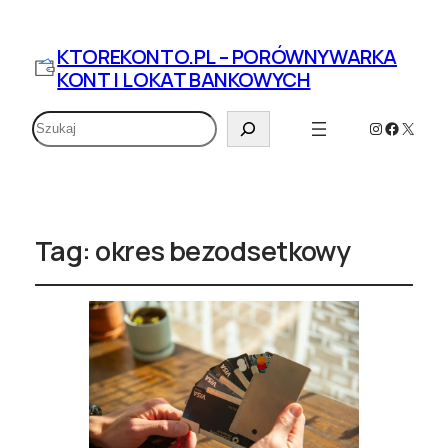
KTOREKONTO.PL – PORÓWNYWARKA
KONT I LOKAT BANKOWYCH
Szukaj
Instagram
Faceboo
X
Tag:
okres bezodsetkowy