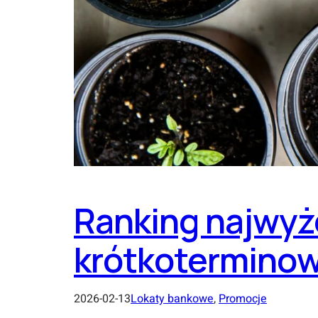
Ranking najwyż
krótkotermino
2026-02-13
Lokaty bankowe
, 
Promocje