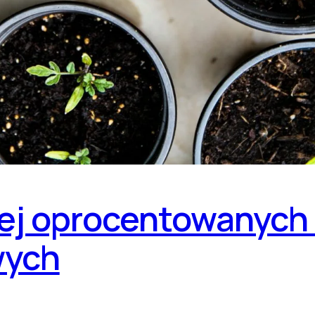
ej oprocentowanych 
wych