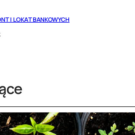
NT I LOKAT BANKOWYCH
t
iące