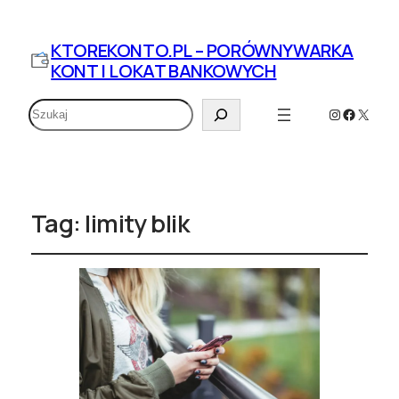
KTOREKONTO.PL – PORÓWNYWARKA
KONT I LOKAT BANKOWYCH
Szukaj
Instagram
Faceboo
X
Tag:
limity blik