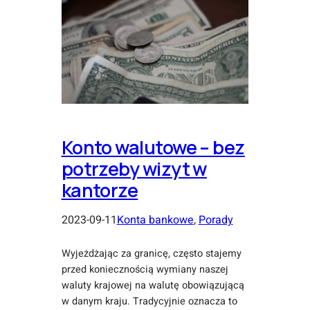
Konto walutowe – bez
potrzeby wizyt w
kantorze
2023-09-11
Konta bankowe
, 
Porady
Wyjeżdżając za granicę, często stajemy
przed koniecznością wymiany naszej
waluty krajowej na walutę obowiązującą
w danym kraju. Tradycyjnie oznacza to