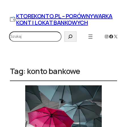
KTOREKONTO.PL – PORÓWNYWARKA
KONT I LOKAT BANKOWYCH
Szukaj
Instagram
Faceboo
X
Tag:
konto bankowe