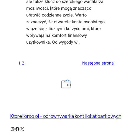
ale także klucz do szerokiego wachlarza
możliwości, które mogą znacząco
ułatwić codzienne życie. Warto
zaznaczyć, że otwarcie konta osobistego
wiąże się z licznymi korzyściami, które
wpływają na komfort finansowy
użytkownika. Od wygody w…
1
2
Następna strona
KtoreKonto.pl – porównywarka kont i lokat bankowych
Instagram
Facebook
X