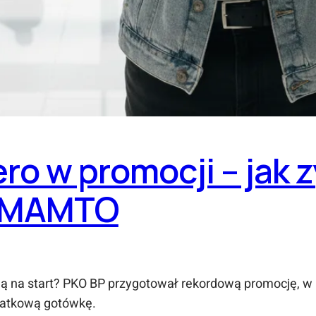
ro w promocji – jak 
m MAMTO
na start? PKO BP przygotował rekordową promocję, w któ
odatkową gotówkę.