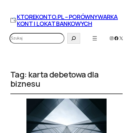
KTOREKONTO.PL – PORÓWNYWARKA
KONT I LOKAT BANKOWYCH
Szukaj
Instagram
Faceboo
X
Tag:
karta debetowa dla
biznesu