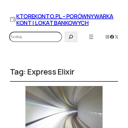
KTOREKONTO.PL – PORÓWNYWARKA
KONT I LOKAT BANKOWYCH
Szukaj
Instagram
Faceboo
X
Tag:
Express Elixir