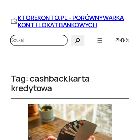
KTOREKONTO.PL – PORÓWNYWARKA
KONT I LOKAT BANKOWYCH
Szukaj
Instagram
Faceboo
X
Tag:
cashback karta
kredytowa