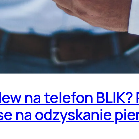
lew na telefon BLIK?
se na odzyskanie pie