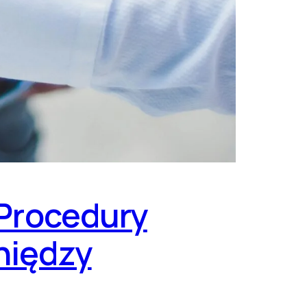
 Procedury
niędzy