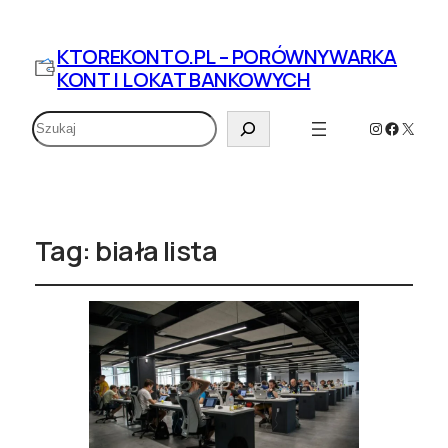
KTOREKONTO.PL – PORÓWNYWARKA
KONT I LOKAT BANKOWYCH
Szukaj
Instagram
Faceboo
X
Tag:
biała lista