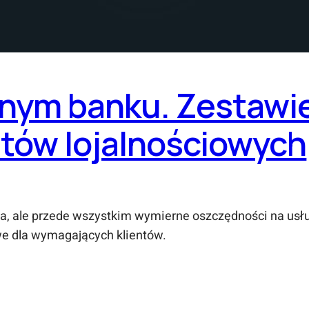
nym banku. Zestawie
etów lojalnościowych
rta, ale przede wszystkim wymierne oszczędności na us
owe dla wymagających klientów.