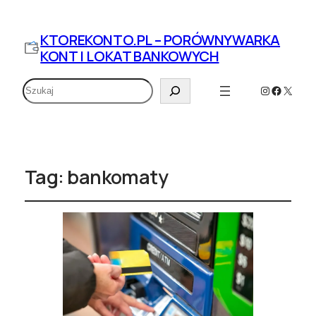
KTOREKONTO.PL – PORÓWNYWARKA
KONT I LOKAT BANKOWYCH
Szukaj
Instagram
Faceboo
X
Tag:
bankomaty