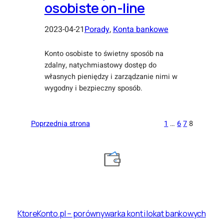
osobiste on-line
2023-04-21
Porady
, 
Konta bankowe
Konto osobiste to świetny sposób na
zdalny, natychmiastowy dostęp do
własnych pieniędzy i zarządzanie nimi w
wygodny i bezpieczny sposób.
Poprzednia strona
1
…
6
7
8
KtoreKonto.pl – porównywarka kont i lokat bankowych